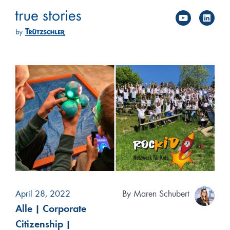
You
Li
Skip
to
content
April 28, 2022
By
Maren Schubert
Alle
|
Corporate
Citizenship
|